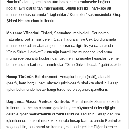
Hareketi” alanı işaretli olan tüm hareketlerin muhasebe bağlantı
kodları ayrı olarak tanımlanmalıdır. Bunun için ilgili harekete ait
muhasebe hesaplarında “Bağlantılar / Kontroller” sekmesindeki
Grup
Şirketi Hesabı
alanı kullanılır.
Malzeme Yönetimi Fişleri
, Satınalma İrsaliyeleri, Satınalma
Faturaları, Satış İrsaliyeleri, Satış Faturaları ve Çek Bordrolarında
muhasebe kodları atama işlemi sırasında ilgili fiş ya da faturada
“Grup Şirket Hareketi” kutucuğu işaretli ise muhasebe kodlarına
muhasebe bağlantı kodlarından getirilen muhasebe hesapları yerine
bu hesapların kartında tanımlı olan “Grup Şirket Hesabı” getirilecektir.
Hesap Türünün Belirlenmesi:
Hesaplar borçlu (aktif), alacaklı
(pasif), hem borçlu hem alacaklı (aktif-pasif) nitelikte olabilir. Hesap
tipleri bölümünde hesap hangi türde ise o seçenek işaretlenir.
Dağıtımda Masraf Merkezi Kontrolü:
Masraf merkezlerinin düzenli
kullanımı ile hesap planının gereksiz yere büyümesi önlendiği gibi
gelir ve gider merkezlerinin düzenli takibi de sağlanır. Hesap dağıtım
işlemlerinde masraf merkezi kontrolü hesap kartı üzerinde Kontroller
seçeneği ile, bu kontrol ve kontrol şekli öndeğeri ise Diğer İşlemler