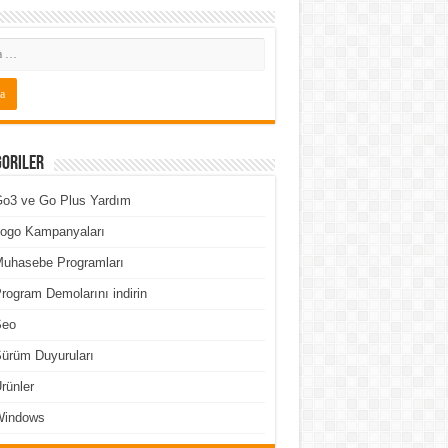
goriler
o3 ve Go Plus Yardım
ogo Kampanyaları
uhasebe Programları
rogram Demolarını indirin
Seo
ürüm Duyuruları
rünler
Windows