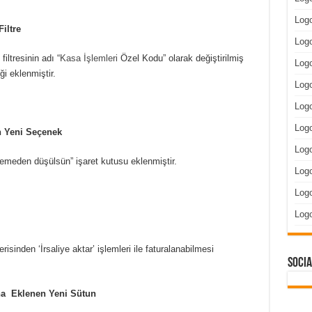
Log
iltre
Logo
ltresinin adı “
Kasa İşlemleri
Özel Kodu” olarak değiştirilmiş
Logo
i eklenmiştir.
Log
Logo
Log
n Yeni Seçenek
Log
emeden düşülsün” işaret kutusu eklenmiştir.
Log
Logo
Log
içerisinden ‘İrsaliye aktar’ işlemleri ile faturalanabilmesi
Socia
na Eklenen Yeni Sütun