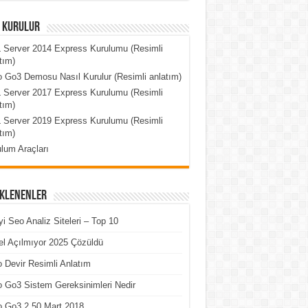
l Kurulur
 Server 2014 Express Kurulumu (Resimli
tım)
 Go3 Demosu Nasıl Kurulur (Resimli anlatım)
 Server 2017 Express Kurulumu (Resimli
tım)
 Server 2019 Express Kurulumu (Resimli
tım)
lum Araçları
Eklenenler
yi Seo Analiz Siteleri – Top 10
l Açılmıyor 2025 Çözüldü
 Devir Resimli Anlatım
 Go3 Sistem Gereksinimleri Nedir
o Go3 2.50 Mart 2018