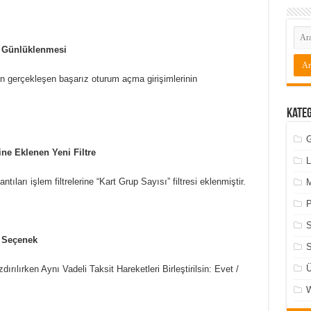
n Günlüklenmesi
n gerçekleşen başarız oturum açma girişimlerinin
Kate
G
ine Eklenen Yeni Filtre
L
ları işlem filtrelerine “Kart Grup Sayısı” filtresi eklenmiştir.
M
P
i Seçenek
S
Ü
ırılırken Aynı Vadeli Taksit Hareketleri Birleştirilsin: Evet /