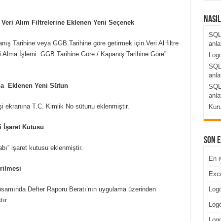
Nası
 Veri Alım Filtrelerine Eklenen Yeni Seçenek
SQL
ış Tarihine veya GGB Tarihine göre getirmek için Veri Al filtre
anla
ri Alma İşlemi: GGB Tarihine Göre / Kapanış Tarihine Göre”
Logo
SQL
anla
ına Eklenen Yeni Sütun
SQL
anla
şi ekranına T.C. Kimlik No sütunu eklenmiştir.
Kuru
 İşaret Kutusu
Son 
” işaret kutusu eklenmiştir.
En i
rilmesi
Exce
psamında Defter Raporu Beratı’nın uygulama üzerinden
Logo
ır.
Logo
Log