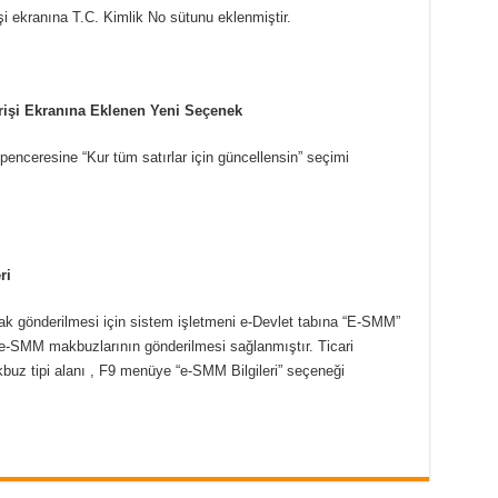
şi ekranına T.C. Kimlik No sütunu eklenmiştir.
Girişi Ekranına Eklenen Yeni Seçenek
şi penceresine “Kur tüm satırlar için güncellensin” seçimi
ri
k gönderilmesi için sistem işletmeni e-Devlet tabına “E-SMM”
 e-SMM makbuzlarının gönderilmesi sağlanmıştır. Ticari
uz tipi alanı , F9 menüye “e-SMM Bilgileri” seçeneği