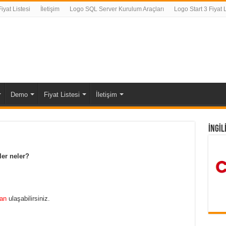
yat Listesi
İletişim
Logo SQL Server Kurulum Araçları
Logo Start 3 Fiyat L
Demo
Fiyat Listesi
İletişim
İNGİL
er neler?
an
ulaşabilirsiniz.