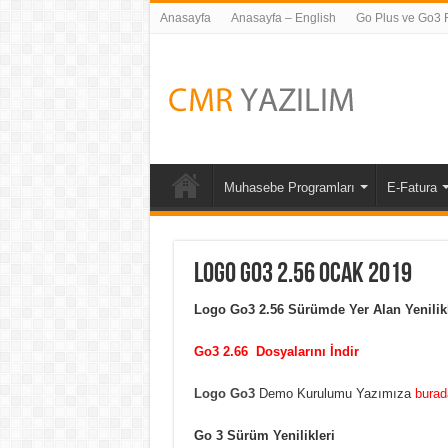
Anasayfa
Anasayfa – English
Go Plus ve Go3 Fi
Muhasebe Programları
E-Fatura
Logo Go3 2.56 Ocak 2019
Logo Go3 2.56 Sürümde Yer Alan Yenilikl
Go3 2.66 Dosyalarını İndir
Logo Go3
Demo Kurulumu Yazımıza
burad
Go 3 Sürüm Yenilikleri