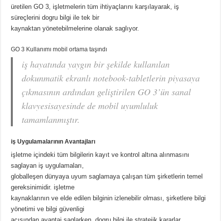
üretilen GO 3, işletmelerin tüm ihtiyaçlarını karşılayarak, iş
süreçlerini dogru bilgi ile tek bir
kaynaktan yönetebilmelerine olanak saglıyor.
GO 3 Kullanımı mobil ortama taşındı
iş hayatında yaygın bir şekilde kullanılan
dokunmatik ekranlı notebook-tabletlerin piyasaya
çıkmasının ardından geliştirilen GO 3’ün sanal
klavyesisayesinde de mobil uyumluluk
tamamlanmıştır.
iş Uygulamalarının Avantajları
işletme içindeki tüm bilgilerin kayıt ve kontrol altına alınmasını
saglayan iş uygulamaları,
globalleşen dünyaya uyum saglamaya çalışan tüm şirketlerin temel
gereksinimidir. işletme
kaynaklarının ve elde edilen bilginin izlenebilir olması, şirketlere bilgi
yönetimi ve bilgi güvenligi
açısından avantaj saglarken, dogru bilgi ile stratejik kararlar