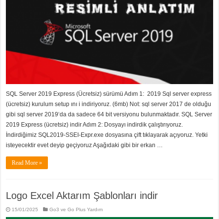
SQL Server 2019 Express (Ücretsiz) sürümü Adım 1: 2019 Sql server express
(ücretsiz) kurulum setup ını i indiriyoruz. (6mb) Not: sql server 2017 de olduğu
gibi sql server 2019‘da da sadece 64 bit versiyonu bulunmaktadır. SQL Server
2019 Express (ücretsiz) indir Adım 2: Dosyayı indirdik çalıştırıyoruz.
İndirdiğimiz SQL2019-SSEI-Expr.exe dosyasına çift tıklayarak açıyoruz. Yetki
isteyecektir evet deyip geçiyoruz Aşağıdaki gibi bir erkan …
Read More »
Logo Excel Aktarım Şablonları indir
15/01/2025
Go3 ve Go Plus Yardım