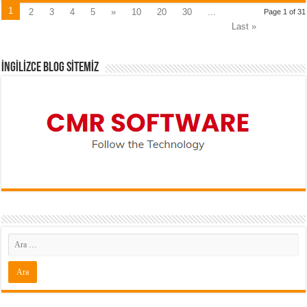
1
2
3
4
5
»
10
20
30
...
Page 1 of 31
Last »
İNGİLİZCE BLOG SİTEMİZ