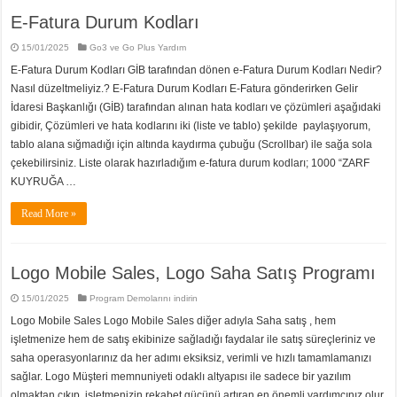
E-Fatura Durum Kodları
15/01/2025
Go3 ve Go Plus Yardım
E-Fatura Durum Kodları GİB tarafından dönen e-Fatura Durum Kodları Nedir?
Nasıl düzeltmeliyiz.? E-Fatura Durum Kodları E-Fatura gönderirken Gelir
İdaresi Başkanlığı (GİB) tarafından alınan hata kodları ve çözümleri aşağıdaki
gibidir, Çözümleri ve hata kodlarını iki (liste ve tablo) şekilde paylaşıyorum,
tablo alana sığmadığı için altında kaydırma çubuğu (Scrollbar) ile sağa sola
çekebilirsiniz. Liste olarak hazırladığım e-fatura durum kodları; 1000 “ZARF
KUYRUĞA …
Read More »
Logo Mobile Sales, Logo Saha Satış Programı
15/01/2025
Program Demolarını indirin
Logo Mobile Sales Logo Mobile Sales diğer adıyla Saha satış , hem
işletmenize hem de satış ekibinize sağladığı faydalar ile satış süreçleriniz ve
saha operasyonlarınız da her adımı eksiksiz, verimli ve hızlı tamamlamanızı
sağlar. Logo Müşteri memnuniyeti odaklı altyapısı ile sadece bir yazılım
olmaktan çıkıp, işletmenizin rekabet gücünü artıran en önemli yardımcınız olur.