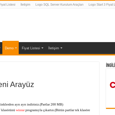
yat Listesi
İletişim
Logo SQL Server Kurulum Araçları
Logo Start 3 Fiyat L
Demo
Fiyat Listesi
İletişim
İNGİL
ni Arayüz
 linklerden ayrı ayrı indiriniz.(Partlar 200 MB)
” klasörünü
winrar
programıyla çıkartın.(Bütün partlar tek klasöre