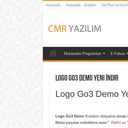
Anasayfa
Anasayfa – English
Go Plus ve Go3 Fi
Muhasebe Programları
E-Fatura
Logo Go3 Demo Yeni İndir
Logo Go3 Demo Ye
Logo Go3 Demo
Kurulum dosyarı
nı alttaki
Bütün parçaları indirdikten sonra ”
Part01
.
rar