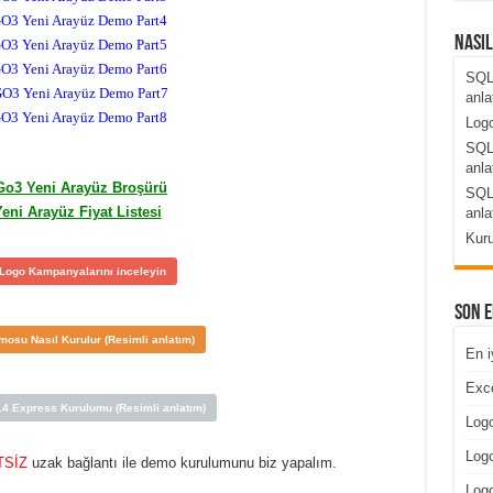
O3 Yeni Arayüz Demo Part4
Nası
O3 Yeni Arayüz Demo Part5
O3 Yeni Arayüz Demo Part6
SQL
O3 Yeni Arayüz Demo Part7
anla
O3 Yeni Arayüz Demo Part8
Logo
SQL
anla
Go3 Yeni Arayüz Broşürü
SQL
eni Arayüz Fiyat Listesi
anla
Kuru
Logo Kampanyalarını inceleyin
Son 
osu Nasıl Kurulur (Resimli anlatım)
En i
Exce
4 Express Kurulumu (Resimli anlatım)
Logo
Logo
ETSİZ
uzak bağlantı ile demo kurulumunu biz yapalım.
Log