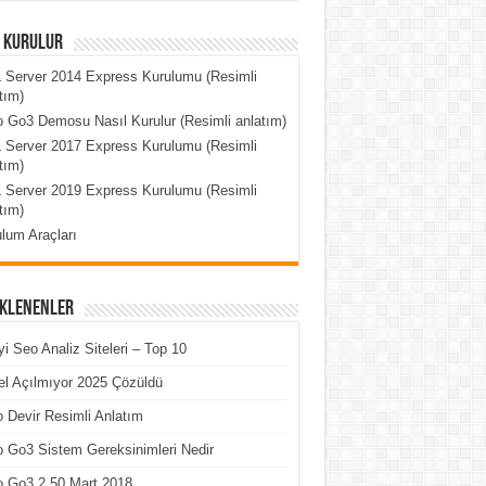
l Kurulur
 Server 2014 Express Kurulumu (Resimli
tım)
 Go3 Demosu Nasıl Kurulur (Resimli anlatım)
 Server 2017 Express Kurulumu (Resimli
tım)
 Server 2019 Express Kurulumu (Resimli
tım)
lum Araçları
Eklenenler
yi Seo Analiz Siteleri – Top 10
l Açılmıyor 2025 Çözüldü
 Devir Resimli Anlatım
 Go3 Sistem Gereksinimleri Nedir
o Go3 2.50 Mart 2018