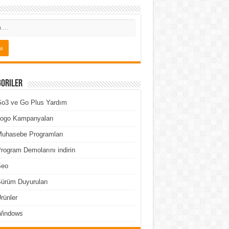
goriler
o3 ve Go Plus Yardım
ogo Kampanyaları
uhasebe Programları
rogram Demolarını indirin
Seo
ürüm Duyuruları
rünler
Windows