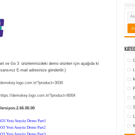
Kate
G
rt ve Go 3 ürünlerimizdeki demo ürünleri için aşağıda ki
L
isansınız E-mail adresinize gönderilir.)
M
/demokey.logo.com.tr/?product=3030
P
https://demokey.logo.com.tr/?product=8004
S
Versiyon.2.66.00.00
Ü
O3 Yeni Arayüz Demo Part1
O3 Yeni Arayüz Demo Part2
O3 Yeni Arayüz Demo Part3