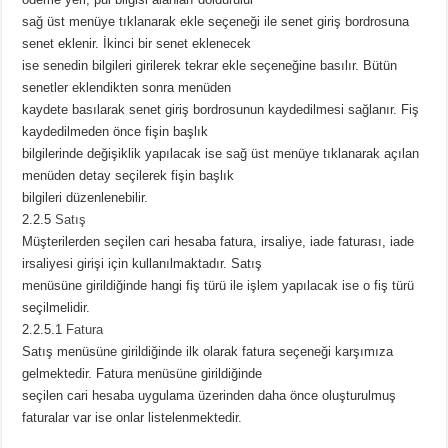
sağ üst menüye tıklanarak ekle seçeneği ile senet giriş bordrosuna
senet eklenir. İkinci bir senet eklenecek
ise senedin bilgileri girilerek tekrar ekle seçeneğine basılır. Bütün
senetler eklendikten sonra menüden
kaydete basılarak senet giriş bordrosunun kaydedilmesi sağlanır. Fiş
kaydedilmeden önce fişin başlık
bilgilerinde değişiklik yapılacak ise sağ üst menüye tıklanarak açılan
menüden detay seçilerek fişin başlık
bilgileri düzenlenebilir.
2.2.5
Satış
Müşterilerden seçilen cari hesaba fatura, irsaliye, iade faturası, iade
irsaliyesi girişi için kullanılmaktadır. Satış
menüsüne girildiğinde hangi fiş türü ile işlem yapılacak ise o fiş türü
seçilmelidir.
2.2.5.1
Fatura
Satış menüsüne girildiğinde ilk olarak fatura seçeneği karşımıza
gelmektedir. Fatura menüsüne girildiğinde
seçilen cari hesaba uygulama üzerinden daha önce oluşturulmuş
faturalar var ise onlar listelenmektedir.