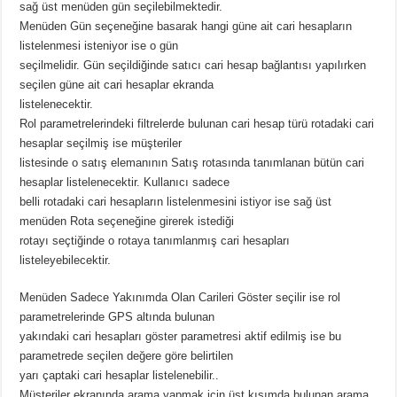
sağ üst menüden gün seçilebilmektedir.
Menüden Gün seçeneğine basarak hangi güne ait cari hesapların
listelenmesi isteniyor ise o gün
seçilmelidir. Gün seçildiğinde satıcı cari hesap bağlantısı yapılırken
seçilen güne ait cari hesaplar ekranda
listelenecektir.
Rol parametrelerindeki filtrelerde bulunan cari hesap türü rotadaki cari
hesaplar seçilmiş ise müşteriler
listesinde o satış elemanının Satış rotasında tanımlanan bütün cari
hesaplar listelenecektir. Kullanıcı sadece
belli rotadaki cari hesapların listelenmesini istiyor ise sağ üst
menüden Rota seçeneğine girerek istediği
rotayı seçtiğinde o rotaya tanımlanmış cari hesapları
listeleyebilecektir.
Menüden Sadece Yakınımda Olan Carileri Göster seçilir ise rol
parametrelerinde GPS altında bulunan
yakındaki cari hesapları göster parametresi aktif edilmiş ise bu
parametrede seçilen değere göre belirtilen
yarı çaptaki cari hesaplar listelenebilir..
Müşteriler ekranında arama yapmak için üst kısımda bulunan arama