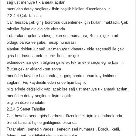
sağ üst menüye tıklanarak açılan
menüden detay seçilerek fişin başlık bilgileri düzenlenebilir.
2.2.4.4 Çek Tahsilat
Cari hesaba çek giriş bordrosu düzenlemek için kullanılmaktadır. Çek
tahsilat fişine girildiğinde ekranda
Tutar alanı, çekin vadesi, çekin seri numarası, Borçlu, çekin ait
olduğu banka ve şube, hesap numarası
alanları doldurulur sağ üst menüye tıklanarak ekle seçeneği ile çek
giriş bordrosuna çek eklenir. İkinci bir çek
eklenecek ise çekin bilgileri girilerek tekrar ekle seçeneğine basılır.
Bütün çekler eklendikten sonra
menüden kaydete basılarak çek giriş bordrosunun kaydedilmesi
sağlanır. Fiş kaydedilmeden önce fişin başlık
bilgilerinde değişiklik yapılacak ise sağ üst menüye tıklanarak açılan
menüden detay seçilerek fişin başlık
bilgileri düzenlenebilir.
2.2.4.5 Senet Tahsilat
Cari hesaba senet giriş bordrosu düzenlemek için kullanılmaktadır.
Senet tahsilat fişine girildiğinde ekranda
Tutar alanı, senedin vadesi, senedin seri numarası, Borçlu, kefil,
ödeme yeri, pul bilgisi alanları doldurulur