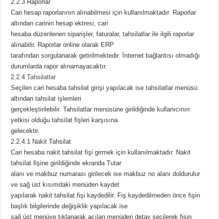
2.2.3 Raporlar
Cari hesap raporlarının alınabilmesi için kullanılmaktadır. Raporlar
altından carinin hesap ektresi, cari
hesaba düzenlenen siparişler, faturalar, tahsilatlar ile ilgili raporlar
alınabilir. Raporlar online olarak ERP
tarafından sorgulanarak getirilmektedir. İnternet bağlantısı olmadığı
durumlarda rapor alınamayacaktır.
2.2.4
Tahsilatlar
Seçilen cari hesaba tahsilat girişi yapılacak ise tahsilatlar menüsü
altından tahsilat işlemleri
gerçekleştirilebilir. Tahsilatlar menüsüne girildiğinde kullanıcının
yetkisi olduğu tahsilat fişleri karşısına
gelecektir.
2.2.4.1 Nakit Tahsilat
Cari hesaba nakit tahsilat fişi girmek için kullanılmaktadır. Nakit
tahsilat fişine girildiğinde ekranda Tutar
alanı ve makbuz numarası girilecek ise makbuz no alanı doldurulur
ve sağ üst kısımdaki menüden kaydet
yapılarak nakit tahsilat fişi kaydedilir. Fiş kaydedilmeden önce fişin
başlık bilgilerinde değişiklik yapılacak ise
sağ üst menüye tıklanarak açılan menüden detay seçilerek fişin