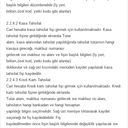
başlık bilgileri düzenlenebilir.(İş yeri,
bölüm,özel kod, yetki kodu gibi alanlar)
2.2.4.2 Kasa Tahsilat
Cari hesaba kasa tahsilat fişi girmek için kullanılmaktadır. Kasa
tahsilat fişine girildiğinde ekranda Tutar
alanı, kasa alanından tahsilat yapıldığında tahsilat tutarının hangi
kasaya gireceği, makbuz numarası
girilecek ise makbuz no alanı ve fişin başlık bilgileri.(İş yeri,
bölüm,özel kod, yetki kodu gibi alanlar)
doldurulur ve sağ üst kısımdaki menüden kaydet yapılarak kasa
tahsilat fişi kaydedilir.
2.2.4.3
Kredi
Kartı Tahsilat
Cari hesaba Kredi kartı tahsilat fişi girmek için kullanılmaktadır. Kredi
kartı tahsilat fişine girildiğinde ekranda
Tutar alanı, makbuz numarası girilecek ise makbuz no alanı,
tahsilatın hangi bankadan ve hangi hesaptan
yapıldığı bilgisi seçilmelidir. Sağ üst menüye tıklanarak kaydet
seçeneği ile fiş kaydedilebilir. Fiş
kaydedilmeden önce fişin başlık bilgilerinde değişiklik yapılacak ise