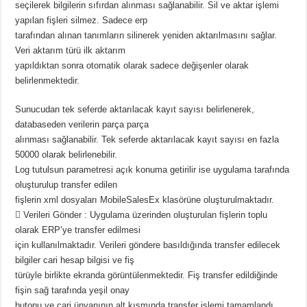
seçilerek bilgilerin sıfırdan alınması sağlanabilir. Sil ve aktar işlemi
yapılan fişleri silmez. Sadece erp
tarafından alınan tanımların silinerek yeniden aktarılmasını sağlar.
Veri aktarım türü ilk aktarım
yapıldıktan sonra otomatik olarak sadece değişenler olarak
belirlenmektedir.
Sunucudan tek seferde aktarılacak kayıt sayısı belirlenerek,
databaseden verilerin parça parça
alınması sağlanabilir. Tek seferde aktarılacak kayıt sayısı en fazla
50000 olarak belirlenebilir.
Log tutulsun parametresi açık konuma getirilir ise uygulama tarafında
oluşturulup transfer edilen
fişlerin xml dosyaları MobileSalesEx klasörüne oluşturulmaktadır.
 Verileri Gönder : Uygulama üzerinden oluşturulan fişlerin toplu
olarak ERP’ye transfer edilmesi
için kullanılmaktadır. Verileri göndere basıldığında transfer edilecek
bilgiler cari hesap bilgisi ve fiş
türüyle birlikte ekranda görüntülenmektedir. Fiş transfer edildiğinde
fişin sağ tarafında yeşil onay
butonu ve cari ünvanının alt kısmında transfer işlemi tamamlandı