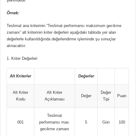
şeklindedir.
Örnek:
Teslimat ana kriterinin “Teslimat performansı maksimum gecikme
zamanı” alt kriterinin kriter değerleri aşağıdaki tabloda yer alan
değerlerle kullanıldığında değerlendirme işleminde şu sonuçlar
alınacaktır.
1. Kriter Değerleri
Alt Kriterler
Değerler
Alt Kriter
Alt Kriter
Değer
Değer
Puan
Kodu
Açıklaması
Tipi
Teslimat
001
performansı max.
5
Gün
100
gecikme zamanı