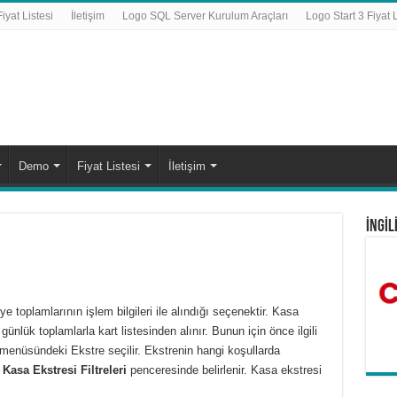
yat Listesi
İletişim
Logo SQL Server Kurulum Araçları
Logo Start 3 Fiyat L
Demo
Fiyat Listesi
İletişim
İNGİL
e toplamlarının işlem bilgileri ile alındığı seçenektir. Kasa
te günlük toplamlarla kart listesinden alınır. Bunun için önce ilgili
i menüsündeki
Ekstre
seçilir. Ekstrenin hangi koşullarda
n
Kasa Ekstresi Filtreleri
penceresinde belirlenir. Kasa ekstresi