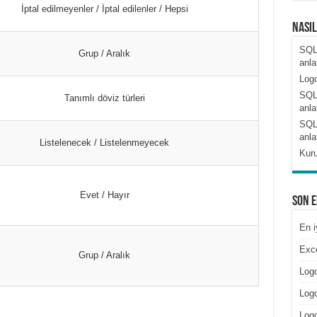
İptal edilmeyenler / İptal edilenler / Hepsi
Nası
SQL
Grup / Aralık
anla
Logo
SQL
Tanımlı döviz türleri
anla
SQL
anla
Listelenecek / Listelenmeyecek
Kuru
Evet / Hayır
Son 
En i
Exce
Grup / Aralık
Logo
Logo
Log