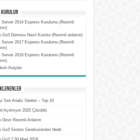
l Kurulur
 Server 2014 Express Kurulumu (Resimli
tım)
 Go3 Demosu Nasıl Kurulur (Resimli anlatım)
 Server 2017 Express Kurulumu (Resimli
tım)
 Server 2019 Express Kurulumu (Resimli
tım)
lum Araçları
Eklenenler
yi Seo Analiz Siteleri – Top 10
l Açılmıyor 2025 Çözüldü
 Devir Resimli Anlatım
 Go3 Sistem Gereksinimleri Nedir
o Go3 2.50 Mart 2018