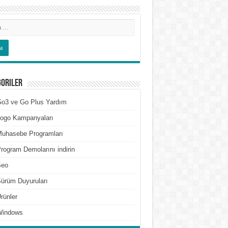
goriler
o3 ve Go Plus Yardım
ogo Kampanyaları
uhasebe Programları
rogram Demolarını indirin
Seo
ürüm Duyuruları
rünler
Windows