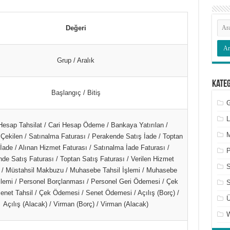
Değeri
Grup / Aralık
Kate
Başlangıç / Bitiş
G
L
Hesap Tahsilat / Cari Hesap Ödeme / Bankaya Yatırılan /
M
ekilen / Satınalma Faturası / Perakende Satış İade / Toptan
İade / Alınan Hizmet Faturası / Satınalma İade Faturası /
P
de Satış Faturası / Toptan Satış Faturası / Verilen Hizmet
 / Müstahsil Makbuzu / Muhasebe Tahsil İşlemi / Muhasebe
şlemi / Personel Borçlanması / Personel Geri Ödemesi / Çek
S
Senet Tahsil / Çek Ödemesi / Senet Ödemesi / Açılış (Borç) /
Ü
Açılış (Alacak) / Virman (Borç) / Virman (Alacak)