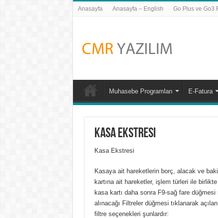
Anasayfa
Anasayfa – English
Go Plus ve Go3 Fi
Muhasebe Programları
E-Fatura
Kasa Ekstresi
Kasa Ekstresi
Kasaya ait hareketlerin borç, alacak ve bakiy
kartına ait hareketler, işlem türleri ile birlik
kasa kartı daha sonra F9-sağ fare düğmes
alınacağı
Filtreler
düğmesi tıklanarak açıla
filtre seçenekleri şunlardır: