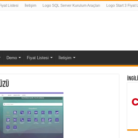
yat Listesi
İletişim
Logo SQL Server Kurulum Araçları
Logo Start 3 Fiyat L
Demo
Fiyat Listesi
İletişim
İNGİL
üzü