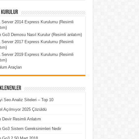
l Kurulur
 Server 2014 Express Kurulumu (Resimli
tım)
 Go3 Demosu Nasıl Kurulur (Resimli anlatım)
 Server 2017 Express Kurulumu (Resimli
tım)
 Server 2019 Express Kurulumu (Resimli
tım)
lum Araçları
Eklenenler
yi Seo Analiz Siteleri – Top 10
l Açılmıyor 2025 Çözüldü
 Devir Resimli Anlatım
 Go3 Sistem Gereksinimleri Nedir
o Go3 2.50 Mart 2018