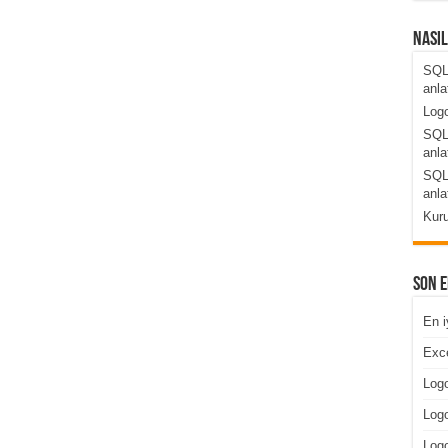
Nası
SQL
anla
Logo
SQL
anla
SQL
anla
Kuru
Son 
En i
Exce
Logo
Logo
Log