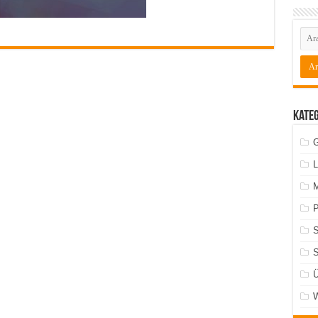
Kate
G
L
M
P
S
Ü