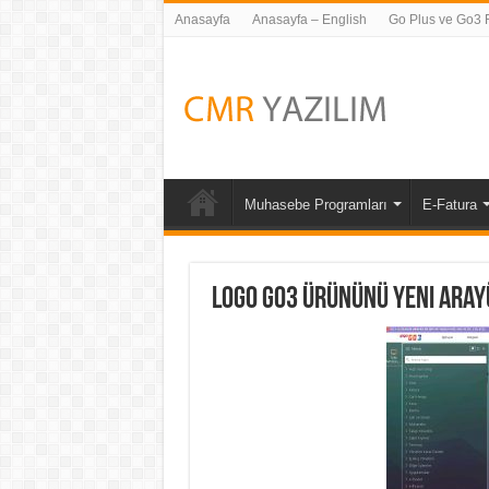
Anasayfa
Anasayfa – English
Go Plus ve Go3 Fi
Muhasebe Programları
E-Fatura
Logo Go3 ürününü yeni aray