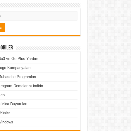
goriler
o3 ve Go Plus Yardım
ogo Kampanyaları
uhasebe Programları
rogram Demolarını indirin
Seo
ürüm Duyuruları
rünler
Windows