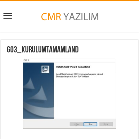
go3_kurulumtamamland