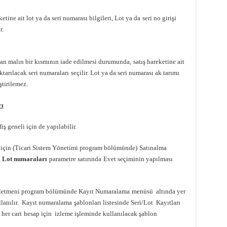
ketine ait lot ya da seri numarası bilgileri, Lot ya da
seri no girişi
r.
ılan malın bir kısmının iade edilmesi durumunda,
satış hareketine ait
aktarılacak seri numaraları
seçilir. Lot ya da seri numarası ak tarımı
ştirilemez.
rı
iş geneli için de yapılabilir.
ı için (Ticari Sistem Yönetimi program bölümünde)
Satınalma
l Lot numaraları
parametre satırında
Evet seçiminin yapılması
 İşletmeni program bölümünde Kayıt Numaralama
menüsü altında yer
llanılır. Kayıt numaralama
şablonları listesinde Seri/Lot Kayıtları
 her cari
hesap için izleme işleminde kullanılacak şablon