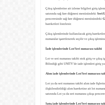
Çıkış işlemlerine ait izleme bilgileri giriş işleml
satırında sağ fare düğmesi menüsündeki
Seri/L
penceresinde sağ fare düğmesi menüsündeki
G
hareketleri listelenir.
Çıkış işlemlerinde kullanılacak giriş hareketleri f
numaralar işaretlenerek seçilir ve çıkış işlemine 
İade işlemlerinde Lot/Seri numarası takibi
Lot ve seri numarası takibi stok giriş ve çıkış 
Bilindiği gibi UNITY’de iade işlemleri giriş ya d
Alım iade işlemlerinde Lot/Seri numarası tak
Lot ya da seri numarası takibi alım iade fişleri
ilişkilendirildiği alım hareketine ait lot numar
satırında Lot ya da seri numarası çıkışı penceres
Satış iade işlemlerinde Lot/Seri numarası tak