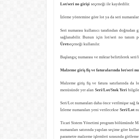
Lot/seri no girişi
seçeneği ile kaydedilir.
İzleme yöntemine göre lot ya da seri numaralar
Seri numarası kullanıcı tarafından doğrudan g
sağlanabilir. Bunun için lot/seri no tanım 
Üret
seçeneği kullanılır.
Başlangıç numarası ve miktar belirtilerek seri/
Malzeme giriş fiş ve faturalarında lot/seri n
Malzeme giriş fiş ve fatura satırlarında da lo
menüsünde yer alan
Seri/Lot/Stok Yeri
bilgile
Seri/Lot numaraları daha önce verilmişse sağ 
İzleme numaraları yeni verilecekse
Seri/Lot
nu
Ticari Sistem Yönetimi program bölümünde Ma
numaraları satırında yapılan seçime göre kullan
parametre malzeme işlemleri sırasında girilem