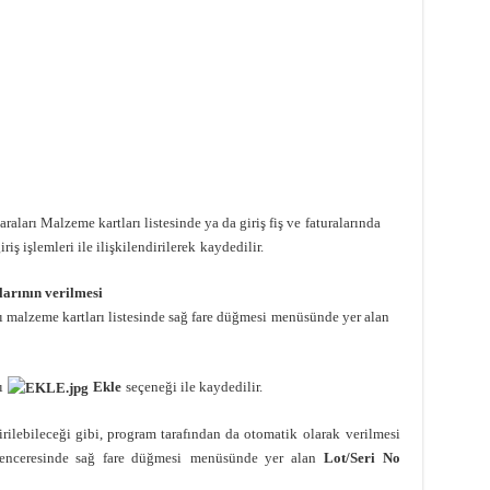
aları Malzeme kartları listesinde ya da giriş fiş ve
faturalarında
riş işlemleri ile ilişkilendirilerek
kaydedilir.
larının verilmesi
 malzeme kartları listesinde sağ fare düğmesi
menüsünde yer alan
ı
Ekle
seçeneği ile kaydedilir.
irilebileceği gibi, program tarafından da otomatik
olarak verilmesi
penceresinde sağ fare düğmesi
menüsünde yer alan
Lot/Seri No