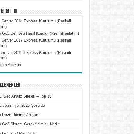
l Kurulur
 Server 2014 Express Kurulumu (Resimli
tım)
 Go3 Demosu Nasıl Kurulur (Resimli anlatım)
 Server 2017 Express Kurulumu (Resimli
tım)
 Server 2019 Express Kurulumu (Resimli
tım)
lum Araçları
Eklenenler
yi Seo Analiz Siteleri – Top 10
l Açılmıyor 2025 Çözüldü
 Devir Resimli Anlatım
 Go3 Sistem Gereksinimleri Nedir
o Go3 2.50 Mart 2018