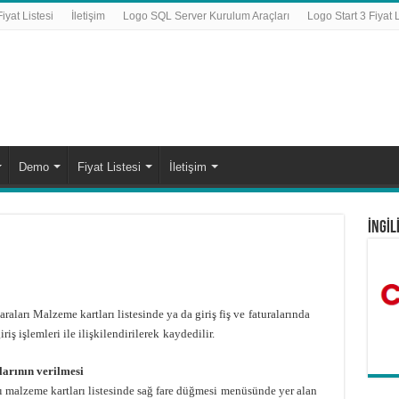
yat Listesi
İletişim
Logo SQL Server Kurulum Araçları
Logo Start 3 Fiyat L
Demo
Fiyat Listesi
İletişim
İNGİL
aları Malzeme kartları listesinde ya da giriş fiş ve
faturalarında
riş işlemleri ile ilişkilendirilerek
kaydedilir.
larının verilmesi
 malzeme kartları listesinde sağ fare düğmesi
menüsünde yer alan