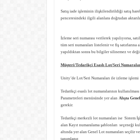
Satış iade işleminin ilişkilendirildiği satış hare
penceresindeki ilgili alanlara doğrudan aktarılı
İzleme seri numarası verilerek yapılıyorsa, sat
tüm seri numaraları listelenir ve fiş satırlarına 
yapıldıktan sonra bu bilgiler silinemez ve deği
Müşteri/Tedarikçi Esaslı Lot/Seri Numarala
Unity’de Lot/Seri Numaraları ile izleme işlemi f
Tedarikçi esaslı lot numaralarının kullanılmas
Parametreleri menüsünde yer alan
Alışta Gene
gerekir.
Tedarikçi merkezli lot numaraları ise Sistem
alan Kayıt numaralama şablonları seçeneği ku
altında yer alan Genel Lot numaraları seçilir ve
tanımlanır.