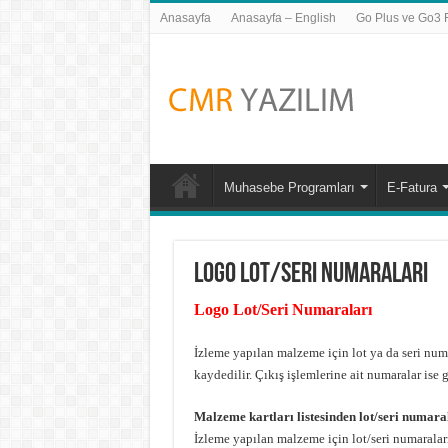
Anasayfa
Anasayfa – English
Go Plus ve Go3 Fi
Muhasebe Programları
E-Fatura
Logo Lot/Seri Numaraları
Logo Lot/Seri Numaraları
İzleme yapılan malzeme için lot ya da seri numar
kaydedilir. Çıkış işlemlerine ait numaralar ise gi
Malzeme kartları listesinden lot/seri numara
İzleme yapılan malzeme için lot/seri numaraları