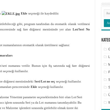
ı
Ekle
seçeneği ile kaydedilir.
irilebileceği gibi, program tarafından da otomatik
olarak verilmesi
penceresinde sağ fare düğmesi
menüsünde yer alan
Lot/Seri No
Kate
lot numaralarının otomatik olarak üretilmesi
sağlanır.
G
umaraları
L
M
t/seri numarası verilir. Bunun için fiş satırında sağ fare
düğmesi
ri seçeneği kullanılır.
P
fare düğmesi menüsündeki
Seri/Lot no seç
seçeneği kullanılır.
maraları penceresinde
Ekle
seçeneği kullanılır.
S
Ü
lzeme Yönetimi parametre seçeneklerinden biri
olan Lot/Seri
ıcı işlem sırasında Seri ya da Lot
numarası tanımlayabilir. Bu
ez ve Malzeme
işlemleri sırasında girilebilir olmak üzere iki