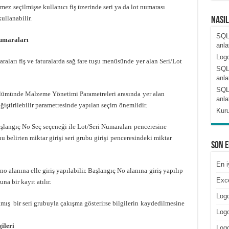
emez
seçilmişse kullanıcı fiş üzerinde seri ya da lot numarası
ullanabilir.
Nası
SQL
numaraları
anla
Logo
araları fiş ve faturalarda sağ fare tuşu menüsünde
yer alan Seri/Lot
SQL
anla
SQL
bölümünde Malzeme Yönetimi Parametreleri arasında
yer alan
anla
ğiştirilebilir parametresinde yapılan seçim
önemlidir.
Kuru
şlangıç No Seç seçeneği ile Lot/Seri Numaraları
penceresine
 belirten miktar girişi seri grubu girişi
penceresindeki miktar
Son 
En i
no alanına elle giriş yapılabilir. Başlangıç No alanına
giriş yapılıp
Exce
na bir kayıt atılır.
Logo
mış bir seri grubuyla çakışma gösterirse bilgilerin
kaydedilmesine
Logo
ileri
Log