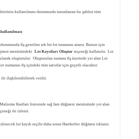
akterinin kullanılması durumunda tanımlanan bu
şablon tüm
 kullanılması
 durumunda fiş geneline tek bir lot numarası atanır.
Bunun için
 düğmesi menüsündeki
Lot Kayıtları
Oluştur
seçeneği kullanılır. Lot
ılarak oluşturulur.
Oluşturulan numara fiş üzerinde yer alan Lot
lot
numarası fiş içindeki tüm satıırlar için geçerli olacaktır.
le ilişkilendirilerek verilir.
r Malzeme Kartları listesinde sağ fare düğmesi
menüsünde yer alan
eneği ile izlenir.
izlenecek lot kaydı seçilir daha sonra Hareketler
düğmesi tıklanır.