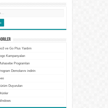
goriler
o3 ve Go Plus Yardım
ogo Kampanyaları
uhasebe Programları
rogram Demolarını indirin
Seo
ürüm Duyuruları
rünler
Windows