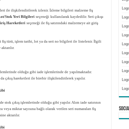
Log
eri ile ilişkilendirilerek izlenir. İzleme bilgileri
malzeme fiş
ot/Stok Yeri Bilgileri
seçeneği
kullanılarak kaydedilir. Seri çıkışı
Logo
iriş Hareketleri
seçeneği ile fiş satırındaki malzemeye ait giriş
Logo
Log
iş türü, işlem tarihi, lot ya da seri no bilgileri ile
listelenir. İlgili
Logo
aktarılır.
Log
Log
Log
işlemlerinde olduğu gibi iade işlemlerinde de
yapılmaktadır.
a çıkış hareketleri ile birebir
ilişkilendirilerek yapılır.
Logo
Log
ibi
nde stok çıkış işlemlerinde olduğu gibi yapılır. Alım
iade satırının
Socia
ası veya miktar sayısına bağlı olarak
verilen seri numaraları fiş
ine aktarılır.
ibi