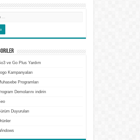
goriler
o3 ve Go Plus Yardım
ogo Kampanyaları
uhasebe Programları
rogram Demolarını indirin
Seo
ürüm Duyuruları
rünler
Windows