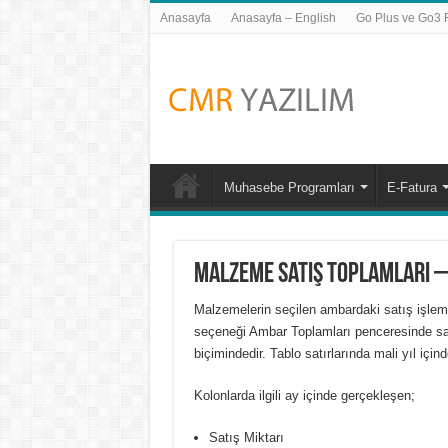
Anasayfa
Anasayfa – English
Go Plus ve Go3 Fi
Muhasebe Programları
E-Fatura
Malzeme Satış Toplamları 
Malzemelerin seçilen ambardaki satış işleml
seçeneği Ambar Toplamları penceresinde sağ
biçimindedir. Tablo satırlarında mali yıl içind
Kolonlarda ilgili ay içinde gerçekleşen;
Satış Miktarı