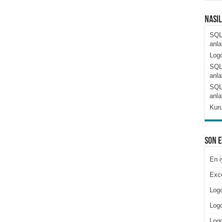
Nası
SQL
anla
Logo
SQL
anla
SQL
anla
Kuru
Son 
En i
Exce
Logo
Logo
Log