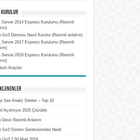
l Kurulur
 Server 2014 Express Kurulumu (Resimli
tım)
 Go3 Demosu Nasıl Kurulur (Resimli anlatım)
 Server 2017 Express Kurulumu (Resimli
tım)
 Server 2019 Express Kurulumu (Resimli
tım)
lum Araçları
Eklenenler
yi Seo Analiz Siteleri – Top 10
l Açılmıyor 2025 Çözüldü
 Devir Resimli Anlatım
 Go3 Sistem Gereksinimleri Nedir
o Go3 2.50 Mart 2018