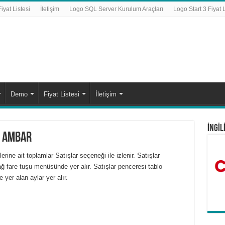
yat Listesi
İletişim
Logo SQL Server Kurulum Araçları
Logo Start 3 Fiyat L
Demo
Fiyat Listesi
İletişim
İNGİL
– Ambar
erine ait toplamlar
Satışlar
seçeneği ile izlenir. Satışlar
 fare tuşu menüsünde yer alır. Satışlar penceresi tablo
e yer alan aylar yer alır.