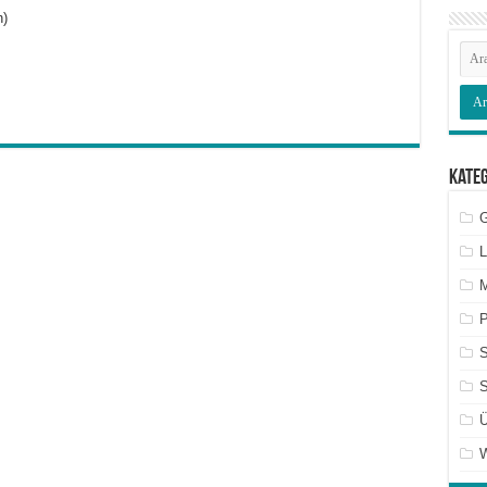
n)
Kate
G
L
M
P
S
Ü