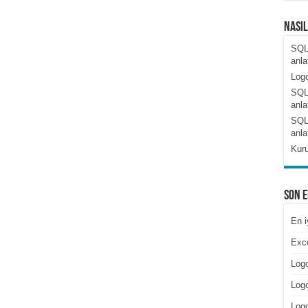
Nası
SQL
anla
Logo
SQL
anla
SQL
anla
Kuru
Son 
En i
Exce
Logo
Logo
Log