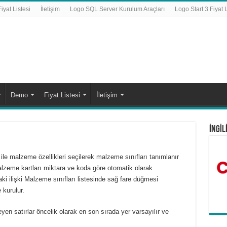
yat Listesi
İletişim
Logo SQL Server Kurulum Araçları
Logo Start 3 Fiyat L
Demo
Fiyat Listesi
İletişim
İNGİL
le malzeme özellikleri seçilerek malzeme sınıfları tanımlanır
lzeme kartları miktara ve koda göre otomatik olarak
aki ilişki Malzeme sınıfları listesinde sağ fare düğmesi
 kurulur.
yen satırlar öncelik olarak en son sırada yer varsayılır ve