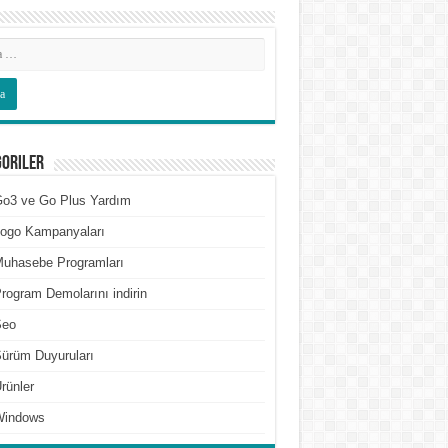
goriler
o3 ve Go Plus Yardım
ogo Kampanyaları
uhasebe Programları
rogram Demolarını indirin
Seo
ürüm Duyuruları
rünler
Windows