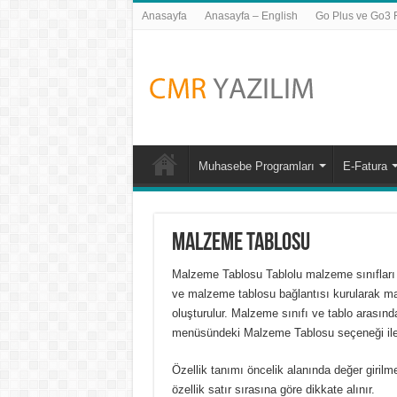
Anasayfa
Anasayfa – English
Go Plus ve Go3 Fi
Muhasebe Programları
E-Fatura
Malzeme Tablosu
Malzeme Tablosu Tablolu malzeme sınıfları i
ve malzeme tablosu bağlantısı kurularak ma
oluşturulur. Malzeme sınıfı ve tablo arasınd
menüsündeki
Malzeme Tablosu
seçeneği ile
Özellik tanımı öncelik alanında değer girilme
özellik satır sırasına göre dikkate alınır.