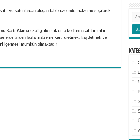
satır ve sütunlardan oluşan tablo üzerinde malzeme seçilerek
me Kartı Atama
özelliği ile malzeme kodlarına ait tanımları
k seferde birden fazla malzeme kartı üretmek, kaydetmek ve
rini içermesi mümkün olmaktadır.
Kate
G
L
M
P
S
Ü