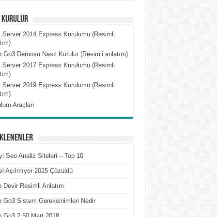
l Kurulur
 Server 2014 Express Kurulumu (Resimli
tım)
 Go3 Demosu Nasıl Kurulur (Resimli anlatım)
 Server 2017 Express Kurulumu (Resimli
tım)
 Server 2019 Express Kurulumu (Resimli
tım)
lum Araçları
Eklenenler
yi Seo Analiz Siteleri – Top 10
l Açılmıyor 2025 Çözüldü
 Devir Resimli Anlatım
 Go3 Sistem Gereksinimleri Nedir
o Go3 2.50 Mart 2018