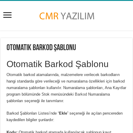
Otomatik Barkod Şablonu
Otomatik Barkod Şablonu
Otomatik barkod atamalarında, malzemelere verilecek barkodların
hangi standarda göre verileceği ve numaralama özellikleri için barkod
numaralama şablonları kullanılır. Numaralama şablonları, Ana Kayıtlar
program bölümünde Stok menüsündeki
Barkod
Numaralama
şablonları seçeneği ile tanımlanır.
Barkod Şablonları Listesi
’
nde “
Ekle
” seçeneği ile açılan pencereden
kaydedilen bilgiler şunlardır:
Kodu:
Otomatik barkod atamada kullanılacak şablonun kayıt