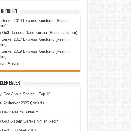
l Kurulur
 Server 2014 Express Kurulumu (Resimli
tım)
 Go3 Demosu Nasıl Kurulur (Resimli anlatım)
 Server 2017 Express Kurulumu (Resimli
tım)
 Server 2019 Express Kurulumu (Resimli
tım)
lum Araçları
Eklenenler
yi Seo Analiz Siteleri – Top 10
l Açılmıyor 2025 Çözüldü
 Devir Resimli Anlatım
 Go3 Sistem Gereksinimleri Nedir
o Go3 2.50 Mart 2018