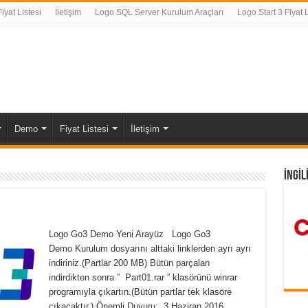
yat Listesi
İletişim
Logo SQL Server Kurulum Araçları
Logo Start 3 Fiyat L
Demo
Fiyat Listesi
İletişim
İNGİL
Logo Go3 Demo Yeni Arayüz Logo Go3
Demo Kurulum dosyarını alttaki linklerden ayrı ayrı
indiriniz.(Partlar 200 MB) Bütün parçaları
indirdikten sonra ” Part01.rar ” klasörünü winrar
programıyla çıkartın.(Bütün partlar tek klasöre
çıkacaktır.) Önemli Duyuru: 3 Haziran 2016