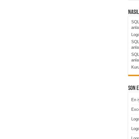
Nası
SQL
anla
Logo
SQL
anla
SQL
anla
Kuru
Son 
En i
Exce
Logo
Logo
Log