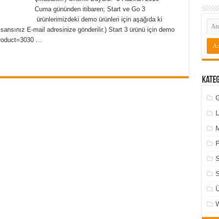
Cuma gününden itibaren; Start ve Go 3
ürünlerimizdeki demo ürünleri için aşağıda ki
Lisansınız E-mail adresinize gönderilir.) Start 3 ürünü için demo
?product=3030 …
Kate
G
L
M
P
S
Ü