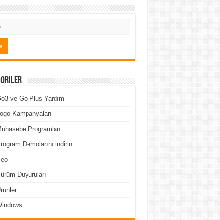
goriler
o3 ve Go Plus Yardım
ogo Kampanyaları
uhasebe Programları
rogram Demolarını indirin
Seo
ürüm Duyuruları
rünler
Windows