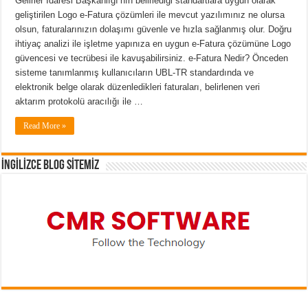
Gelirler İdaresi Başkanlığı’nın belirlediği standartlara uygun olarak
geliştirilen Logo e-Fatura çözümleri ile mevcut yazılımınız ne olursa
olsun, faturalarınızın dolaşımı güvenle ve hızla sağlanmış olur. Doğru
ihtiyaç analizi ile işletme yapınıza en uygun e-Fatura çözümüne Logo
güvencesi ve tecrübesi ile kavuşabilirsiniz. e-Fatura Nedir? Önceden
sisteme tanımlanmış kullanıcıların UBL-TR standardında ve
elektronik belge olarak düzenledikleri faturaları, belirlenen veri
aktarım protokolü aracılığı ile …
Read More »
İNGİLİZCE BLOG SİTEMİZ