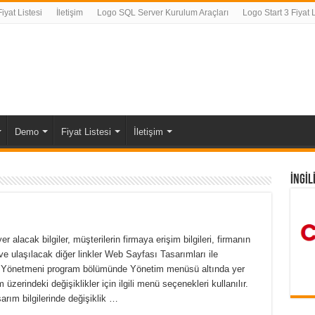
yat Listesi
İletişim
Logo SQL Server Kurulum Araçları
Logo Start 3 Fiyat L
Demo
Fiyat Listesi
İletişim
İNGİL
lacak bilgiler, müşterilerin firmaya erişim bilgileri, firmanın
ve ulaşılacak diğer linkler Web Sayfası Tasarımları ile
m Yönetmeni program bölümünde Yönetim menüsü altında yer
zerindeki değişiklikler için ilgili menü seçenekleri kullanılır.
sarım bilgilerinde değişiklik …