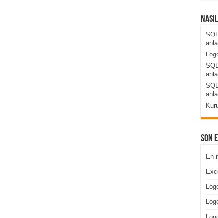
Nası
SQL
anla
Logo
SQL
anla
SQL
anla
Kuru
Son 
En i
Exce
Logo
Logo
Log