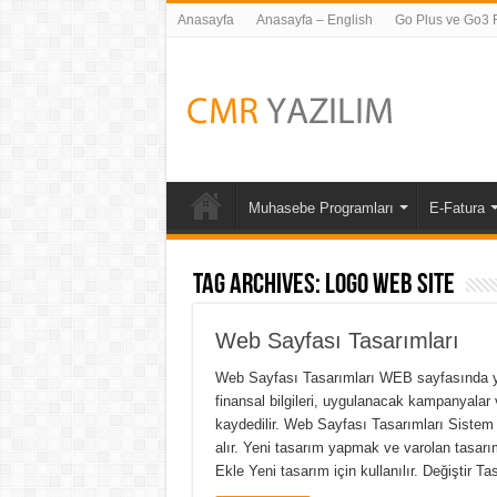
Anasayfa
Anasayfa – English
Go Plus ve Go3 Fi
Muhasebe Programları
E-Fatura
Tag Archives:
Logo Web Site
Web Sayfası Tasarımları
Web Sayfası Tasarımları WEB sayfasında yer a
finansal bilgileri, uygulanacak kampanyalar 
kaydedilir. Web Sayfası Tasarımları Siste
alır. Yeni tasarım yapmak ve varolan tasarım ü
Ekle Yeni tasarım için kullanılır. Değiştir Ta