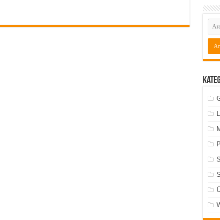
Kate
G
L
M
P
S
Ü