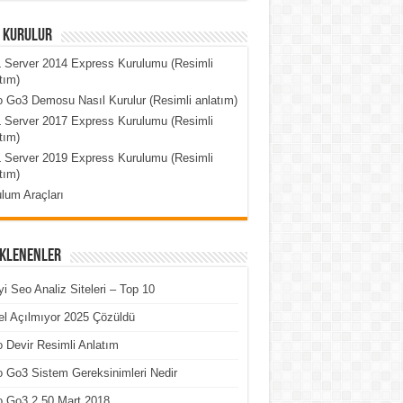
l Kurulur
 Server 2014 Express Kurulumu (Resimli
tım)
 Go3 Demosu Nasıl Kurulur (Resimli anlatım)
 Server 2017 Express Kurulumu (Resimli
tım)
 Server 2019 Express Kurulumu (Resimli
tım)
lum Araçları
Eklenenler
yi Seo Analiz Siteleri – Top 10
l Açılmıyor 2025 Çözüldü
 Devir Resimli Anlatım
 Go3 Sistem Gereksinimleri Nedir
o Go3 2.50 Mart 2018