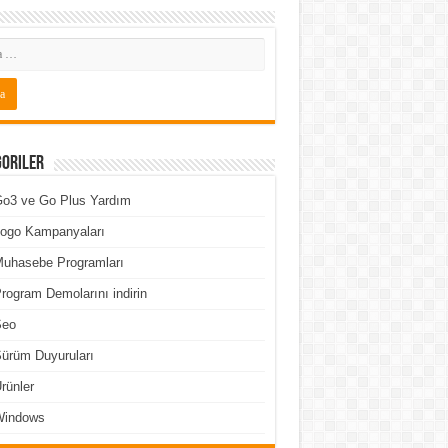
goriler
o3 ve Go Plus Yardım
ogo Kampanyaları
uhasebe Programları
rogram Demolarını indirin
Seo
ürüm Duyuruları
rünler
Windows