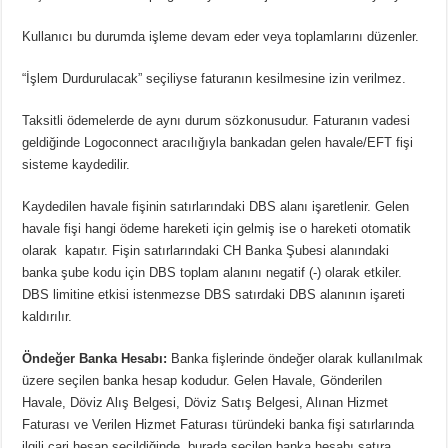
Kullanıcı bu durumda işleme devam eder veya toplamlarını düzenler.
“İşlem Durdurulacak” seçiliyse faturanın kesilmesine izin verilmez.
Taksitli ödemelerde de aynı durum sözkonusudur. Faturanın vadesi
geldiğinde Logoconnect aracılığıyla bankadan gelen havale/EFT fişi
sisteme kaydedilir.
Kaydedilen havale fişinin satırlarındaki DBS alanı işaretlenir. Gelen
havale fişi hangi ödeme hareketi için gelmiş ise o hareketi otomatik
olarak kapatır. Fişin satırlarındaki CH Banka Şubesi alanındaki
banka şube kodu için DBS toplam alanını negatif (-) olarak etkiler.
DBS limitine etkisi istenmezse DBS satırdaki DBS alanının işareti
kaldırılır.
Öndeğer Banka Hesabı:
Banka fişlerinde öndeğer olarak kullanılmak
üzere seçilen banka hesap kodudur. Gelen Havale, Gönderilen
Havale, Döviz Alış Belgesi, Döviz Satış Belgesi, Alınan Hizmet
Faturası ve Verilen Hizmet Faturası türündeki banka fişi satırlarında
ilgili cari hesap seçildiğinde, burada seçilen banka hesabı satıra