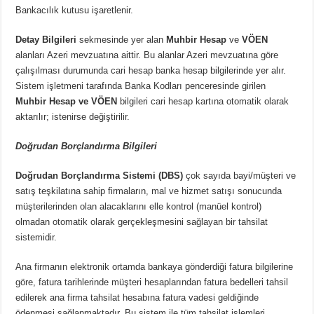
Bankacılık kutusu işaretlenir.
Detay Bilgileri
sekmesinde yer alan
Muhbir Hesap
ve
VÖEN
alanları Azeri mevzuatına aittir. Bu alanlar Azeri mevzuatına göre
çalışılması durumunda cari hesap banka hesap bilgilerinde yer alır.
Sistem işletmeni tarafında Banka Kodları penceresinde girilen
Muhbir Hesap
ve
VÖEN
bilgileri
cari hesap kartına otomatik olarak
aktarılır; istenirse değiştirilir.
Doğrudan Borçlandırma Bilgileri
Doğrudan Borçlandırma Sistemi (DBS)
çok sayıda bayi/müşteri ve
satış teşkilatına sahip firmaların, mal ve hizmet satışı sonucunda
müşterilerinden olan alacaklarını elle kontrol (manüel kontrol)
olmadan otomatik olarak gerçekleşmesini sağlayan bir tahsilat
sistemidir.
Ana firmanın elektronik ortamda bankaya gönderdiği fatura bilgilerine
göre, fatura tarihlerinde müşteri hesaplarından fatura bedelleri tahsil
edilerek ana firma tahsilat hesabına fatura vadesi geldiğinde
ödenmesi sağlanmaktadır. Bu sistem ile tüm tahsilat işlemleri