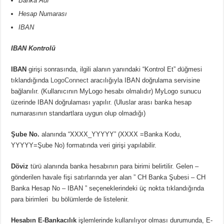
Banka Adı
Hesap Numarası
IBAN
IBAN Kontrolü
IBAN
girişi sonrasında, ilgili alanın yanındaki “Kontrol Et” düğmesi
tıklandığında
LogoConnect
aracılığıyla IBAN doğrulama servisine
bağlanılır. (Kullanıcının MyLogo hesabı olmalıdır) MyLogo sunucu
üzerinde IBAN doğrulaması yapılır. (Uluslar arası banka hesap
numarasının standartlara uygun olup olmadığı)
Şube No.
alanında “XXXX_YYYYY” (XXXX =Banka Kodu,
YYYYY=Şube No) formatında veri girişi yapılabilir.
Döviz
türü alanında banka hesabının para birimi belirtilir. G
elen –
gönderilen havale fişi satırlarında yer alan ” CH Banka Şubesi – CH
Banka Hesap No – IBAN ” seçeneklerindeki üç nokta tıklandığında
para birimleri bu bölümlerde de listelenir.
Hesabın E-Bankacılık
işlemlerinde kullanılıyor olması durumunda, E-