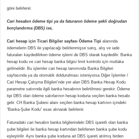
göre belirlenir.
Cari hesabın ödeme tipi ya da faturanın ödeme şekli doğrudan
borçlandırma (DBS) ise,
Cari hesap için Ticari Bilgiler sayfası Ödeme Tipi
alanında
ödemelerin DBS ile yapılacağı belirlenmişse
satış, alış ve iade
faturaları kaydedilirken ödeme işlemi de DBS olarak kaydedilir.
Banka
hesap kodu ve cari hesap banka bilgisi limit kontrolü için mutlaka
girilmelidir. Bu işlemler cari hesap tanımında Banka Bilgileri
sayfasında ya da otomatik doldurulması isteniyorsa Diğer İşlemler /
Cari Hesap Çalışma Bilgileri’nde yer alan DBS Banka Hesap Kodu
parametre satırında ilgili banka hesabının belirtilmesi gerekir. Ödeme
tipi DBS olan ödeme satırlarının hesap koduna seçilen banka hesabı
gelir. CH Banka Şubesi alanı seçilen banka hesap kartının içindeki
“Banka-Şube Kodu” esas alınarak belirlenir.
Faturadaki cari hesabın banka bilgilerindeki DBS işaretli olan banka
şube bilgileri ile banka hesap kartından belirlenen banka şube kodu
eşleştirilir. Aynı banka şube koduna ait DBS işareti atılmış birden