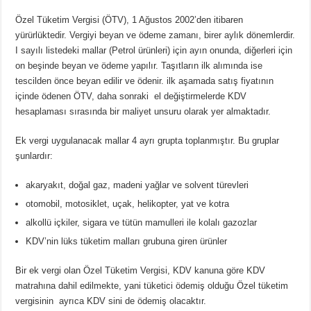
Özel Tüketim Vergisi (ÖTV), 1 Ağustos 2002’den itibaren
yürürlüktedir. Vergiyi beyan ve ödeme zamanı, birer aylık dönemlerdir.
I sayılı listedeki mallar (Petrol ürünleri) için ayın onunda, diğerleri için
on beşinde beyan ve ödeme yapılır. Taşıtların ilk alımında ise
tescilden önce beyan edilir ve ödenir. ilk aşamada satış fiyatının
içinde ödenen ÖTV, daha sonraki el değiştirmelerde KDV
hesaplaması sırasında bir maliyet unsuru olarak yer almaktadır.
Ek vergi uygulanacak mallar 4 ayrı grupta toplanmıştır. Bu gruplar
şunlardır:
akaryakıt, doğal gaz, madeni yağlar ve solvent türevleri
otomobil, motosiklet, uçak, helikopter, yat ve kotra
alkollü içkiler, sigara ve tütün mamulleri ile kolalı gazozlar
KDV’nin lüks tüketim malları grubuna giren ürünler
Bir ek vergi olan Özel Tüketim Vergisi, KDV kanuna göre KDV
matrahına dahil edilmekte, yani tüketici ödemiş olduğu Özel tüketim
vergisinin ayrıca KDV sini de ödemiş olacaktır.