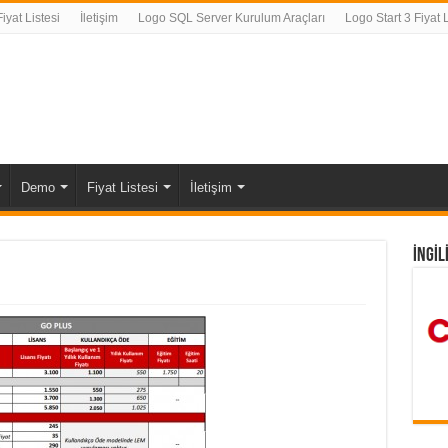
yat Listesi
İletişim
Logo SQL Server Kurulum Araçları
Logo Start 3 Fiyat L
Demo
Fiyat Listesi
İletişim
İNGİL