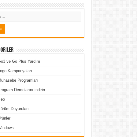
goriler
o3 ve Go Plus Yardım
ogo Kampanyaları
uhasebe Programları
rogram Demolarını indirin
Seo
ürüm Duyuruları
rünler
Windows