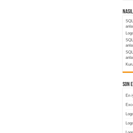
Nası
SQL
anla
Logo
SQL
anla
SQL
anla
Kuru
Son 
En i
Exce
Logo
Logo
Log