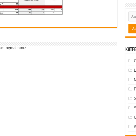
um açmalısınız
.
Kate
G
L
M
P
S
Ü