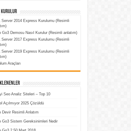
l Kurulur
 Server 2014 Express Kurulumu (Resimli
tım)
 Go3 Demosu Nasıl Kurulur (Resimli anlatım)
 Server 2017 Express Kurulumu (Resimli
tım)
 Server 2019 Express Kurulumu (Resimli
tım)
lum Araçları
Eklenenler
yi Seo Analiz Siteleri – Top 10
l Açılmıyor 2025 Çözüldü
 Devir Resimli Anlatım
 Go3 Sistem Gereksinimleri Nedir
o Go3 2.50 Mart 2018