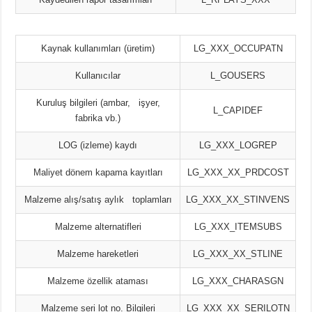
Kaynak kullanımları (üretim)
LG_XXX_OCCUPATN
Kullanıcılar
L_GOUSERS
Kuruluş bilgileri (ambar, işyer,
L_CAPIDEF
fabrika vb.)
LOG (izleme) kaydı
LG_XXX_LOGREP
Maliyet dönem kapama kayıtları
LG_XXX_XX_PRDCOST
Malzeme alış/satış aylık toplamları
LG_XXX_XX_STINVENS
Malzeme alternatifleri
LG_XXX_ITEMSUBS
Malzeme hareketleri
LG_XXX_XX_STLINE
Malzeme özellik ataması
LG_XXX_CHARASGN
Malzeme seri lot no. Bilgileri
LG_XXX_XX_SERILOTN