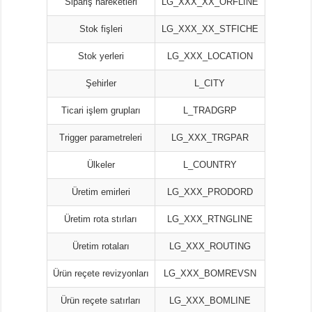
Sipariş hareketleri
LG_XXX_XX_ORFLINE
Stok fişleri
LG_XXX_XX_STFICHE
Stok yerleri
LG_XXX_LOCATION
Şehirler
L_CITY
Ticari işlem grupları
L_TRADGRP
Trigger parametreleri
LG_XXX_TRGPAR
Ülkeler
L_COUNTRY
Üretim emirleri
LG_XXX_PRODORD
Üretim rota stırları
LG_XXX_RTNGLINE
Üretim rotaları
LG_XXX_ROUTING
Ürün reçete revizyonları
LG_XXX_BOMREVSN
Ürün reçete satırları
LG_XXX_BOMLINE