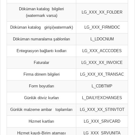
Döküman katalog bilgileri
LG_XXX_XX_FOLDER
(watermark varsa)
Döküman katalog girişi(watermark)
LG_XXX_FIRMDOC
Döküman numaralama şablonları
L_LDOCNUM
Entegrasyon bağlantı kodları
LG_XXX_ACCCODES
Faturalar
LG_XXX_XX_INVOICE
Firma dönem bilgileri
LG_XXX_XX_TRANSAC
Form boyutları
L_CDBTMP
Günlük döviz kurları
L_DAILYEXCHANGES
Günlük malzeme ambar toplamları
LG_XXX_XX_STINVTOT
Hizmet kartları
LG_XXX_SRVCARD
Hizmet kaydı-Birim ataması
LG_XXX_SRVUNITA