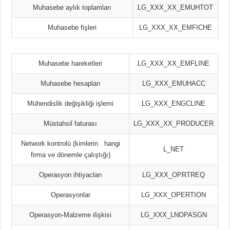
Muhasebe aylık toplamları
LG_XXX_XX_EMUHTOT
Muhasebe fişleri
LG_XXX_XX_EMFICHE
Muhasebe hareketleri
LG_XXX_XX_EMFLINE
Muhasebe hesapları
LG_XXX_EMUHACC
Mühendislik değişikliği işlemi
LG_XXX_ENGCLINE
Müstahsil faturası
LG_XXX_XX_PRODUCER
Network kontrolü (kimlerin hangi
L_NET
firma ve dönemle çalıştığı)
Operasyon ihtiyacları
LG_XXX_OPRTREQ
Operasyonlar
LG_XXX_OPERTION
Operasyon-Malzeme ilişkisi
LG_XXX_LNOPASGN