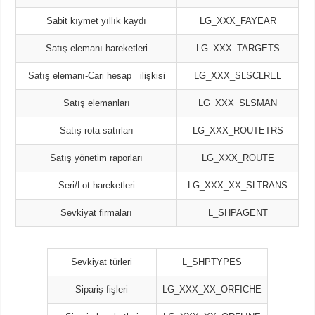
Sabit kıymet yıllık kaydı
LG_XXX_FAYEAR
Satış elemanı hareketleri
LG_XXX_TARGETS
Satış elemanı-Cari hesap ilişkisi
LG_XXX_SLSCLREL
Satış elemanları
LG_XXX_SLSMAN
Satış rota satırları
LG_XXX_ROUTETRS
Satış yönetim raporları
LG_XXX_ROUTE
Seri/Lot hareketleri
LG_XXX_XX_SLTRANS
Sevkiyat firmaları
L_SHPAGENT
Sevkiyat türleri
L_SHPTYPES
Sipariş fişleri
LG_XXX_XX_ORFICHE