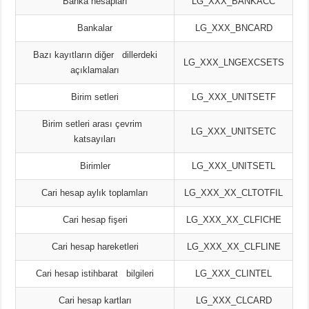
Banka hesapları
LG_XXX_BANKACC
Bankalar
LG_XXX_BNCARD
Bazı kayıtların diğer dillerdeki
LG_XXX_LNGEXCSETS
açıklamaları
Birim setleri
LG_XXX_UNITSETF
Birim setleri arası çevrim
LG_XXX_UNITSETC
katsayıları
Birimler
LG_XXX_UNITSETL
Cari hesap aylık toplamları
LG_XXX_XX_CLTOTFIL
Cari hesap fişeri
LG_XXX_XX_CLFICHE
Cari hesap hareketleri
LG_XXX_XX_CLFLINE
Cari hesap istihbarat bilgileri
LG_XXX_CLINTEL
Cari hesap kartları
LG_XXX_CLCARD