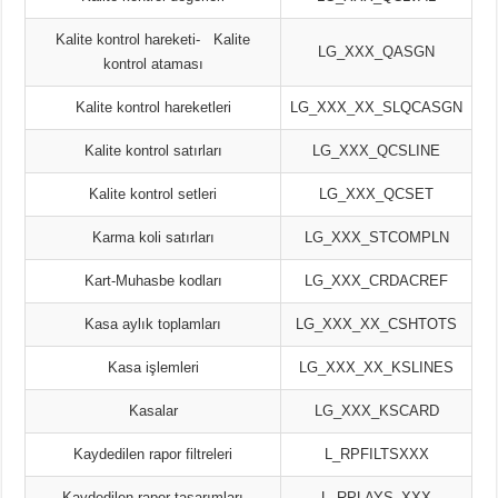
Kalite kontrol hareketi- Kalite
LG_XXX_QASGN
kontrol ataması
Kalite kontrol hareketleri
LG_XXX_XX_SLQCASGN
Kalite kontrol satırları
LG_XXX_QCSLINE
Kalite kontrol setleri
LG_XXX_QCSET
Karma koli satırları
LG_XXX_STCOMPLN
Kart-Muhasbe kodları
LG_XXX_CRDACREF
Kasa aylık toplamları
LG_XXX_XX_CSHTOTS
Kasa işlemleri
LG_XXX_XX_KSLINES
Kasalar
LG_XXX_KSCARD
Kaydedilen rapor filtreleri
L_RPFILTSXXX
Kaydedilen rapor tasarımları
L_RPLAYS_XXX