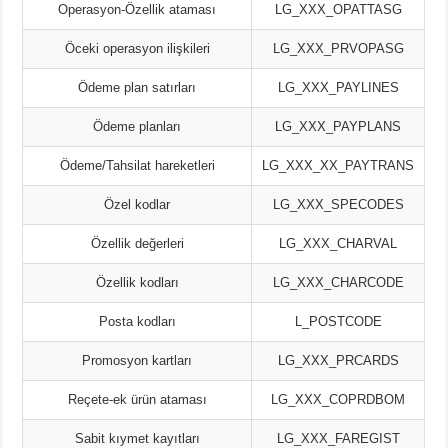
Operasyon-Özellik ataması
LG_XXX_OPATTASG
Öceki operasyon ilişkileri
LG_XXX_PRVOPASG
Ödeme plan satırları
LG_XXX_PAYLINES
Ödeme planları
LG_XXX_PAYPLANS
Ödeme/Tahsilat hareketleri
LG_XXX_XX_PAYTRANS
Özel kodlar
LG_XXX_SPECODES
Özellik değerleri
LG_XXX_CHARVAL
Özellik kodları
LG_XXX_CHARCODE
Posta kodları
L_POSTCODE
Promosyon kartları
LG_XXX_PRCARDS
Reçete-ek ürün ataması
LG_XXX_COPRDBOM
Sabit kıymet kayıtları
LG_XXX_FAREGIST