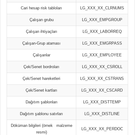
Cari hesap risk tabloları
LG_XXX_XX_CLRNUMS
Çalışan grubu
LG_XXX_EMPGROUP
Çalışan ihtiyaçları
LG_XXX_LABORREQ
Çalışan-Grup ataması
LG_XXX_EMGRPASS
Çalışanlar
LG_XXX_EMPLOYEE
Çek/Senet bordroları
LG_XXX_XX_CSROLL
Çek/Senet hareketleri
LG_XXX_XX_CSTRANS
Çek/Senet kartları
LG_XXX_XX_CSCARD
Dağıtım şablonları
LG_XXX_DISTTEMP
Dağıtım şablonu satırları
LG_XXX_DISTLINE
Döküman bilgileri (örnek malzeme
LG_XXX_XX_PERDOC
resmi)