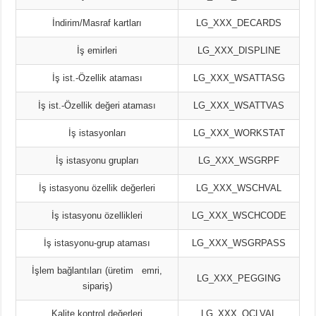
İndirim/Masraf kartları
LG_XXX_DECARDS
İş emirleri
LG_XXX_DISPLINE
İş ist.-Özellik ataması
LG_XXX_WSATTASG
İş ist.-Özellik değeri ataması
LG_XXX_WSATTVAS
İş istasyonları
LG_XXX_WORKSTAT
İş istasyonu grupları
LG_XXX_WSGRPF
İş istasyonu özellik değerleri
LG_XXX_WSCHVAL
İş istasyonu özellikleri
LG_XXX_WSCHCODE
İş istasyonu-grup ataması
LG_XXX_WSGRPASS
İşlem bağlantıları (üretim emri,
LG_XXX_PEGGING
sipariş)
Kalite kontrol değerleri
LG_XXX_QCLVAL