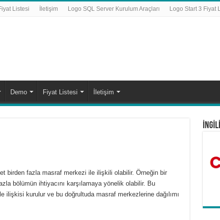
yat Listesi
İletişim
Logo SQL Server Kurulum Araçları
Logo Start 3 Fiyat L
Demo
Fiyat Listesi
İletişim
İNGİL
birden fazla masraf merkezi ile ilişkili olabilir. Örneğin bir
fazla bölümün ihtiyacını karşılamaya yönelik olabilir. Bu
e ilişkisi kurulur ve bu doğrultuda masraf merkezlerine dağılımı