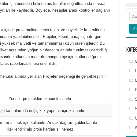
nemler için önceden belirlenmiş kurallar doğrultusunda masraf
tları ile kaydedilir. Böylece, hesaplar arası kontroller sağlanır
sı
içinde proje maliyetlerinin takibi ve böylelikle kontrolünün
amanın yapılabilmesidir. Projeler, köprü, baraj inşaatı, gemi,
bi yüksek maliyetli ve tamamlanması uzun süren işlerdir. Bu
Kate
yet açısından yoğun bir denetim altında tutulması gerekliliği
ezinde katlanılan masrafın hangi proje için katlanıldığının
G
olarak raporlanabilmesi önemlidir.
L
enüsü altında yer alan
Projeler
seçeneği ile gerçekleştirilir.
M
P
Yeni bir proje eklemek için kullanılır.
S
oje tanımlarında değişiklik yapmak için kullanılır.
Ü
ımını silmek için kullanılır. Ancak dağıtım şablonları ile
ilişkilendirilmiş proje kartları silinemez.