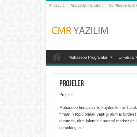
Anasayfa
Anasayfa – English
Go Plus ve Go3 Fi
Muhasebe Programları
E-Fatura
Projeler
Projeler
Muhasebe hesapları ile kaydedilen bir hareket 
firmanın toplu olarak yaptığı alımlar birden 
durumda, alım işleminin masraf merkezleri il
gerçekleştirilir.