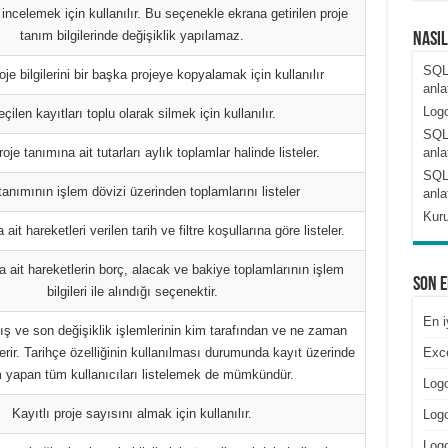
 incelemek için kullanılır. Bu seçenekle ekrana getirilen proje
tanım bilgilerinde değişiklik yapılamaz.
Nası
SQL
oje bilgilerini bir başka projeye kopyalamak için kullanılır
anla
Logo
çilen kayıtları toplu olarak silmek için kullanılır.
SQL
oje tanımına ait tutarları aylık toplamlar halinde listeler.
anla
SQL
tanımının işlem dövizi üzerinden toplamlarını listeler
anla
Kuru
ait hareketleri verilen tarih ve filtre koşullarına göre listeler.
a ait hareketlerin borç, alacak ve bakiye toplamlarının işlem
Son 
bilgileri ile alındığı seçenektir.
En i
lış ve son değişiklik işlemlerinin kim tarafından ve ne zaman
erir. Tarihçe özelliğinin kullanılması durumunda kayıt üzerinde
Exce
m yapan tüm kullanıcıları listelemek de mümkündür.
Logo
Kayıtlı proje sayısını almak için kullanılır.
Logo
Log