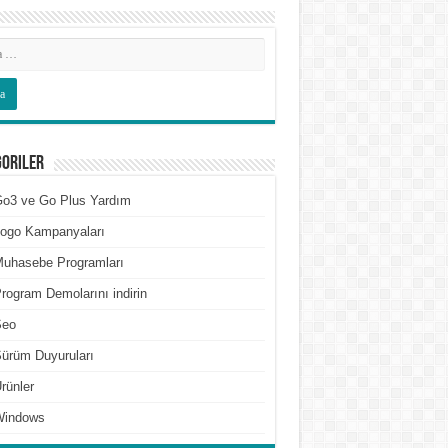
goriler
o3 ve Go Plus Yardım
ogo Kampanyaları
uhasebe Programları
rogram Demolarını indirin
Seo
ürüm Duyuruları
rünler
Windows