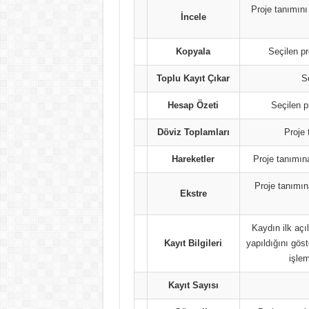
Proje tanımını
İncele
Kopyala
Seçilen pr
Toplu Kayıt Çıkar
Se
Hesap Özeti
Seçilen pr
Döviz Toplamları
Proje 
Hareketler
Proje tanımına 
Proje tanımın
Ekstre
Kaydın ilk açı
Kayıt Bilgileri
yapıldığını göst
işle
Kayıt Sayısı